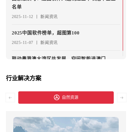
科技自主创新、自立自强的时代强音。超图软件深度参与
名单
多项议程，聚焦数智融合技术热点，全面展示了空间智能
软件的多元应用。
2025-11-12
丨
新闻资讯
2025中国软件榜单，超图第100
2025-11-07
丨
新闻资讯
联动粤港澳大湾区共发展，空间智能进澳门
2025-11-07
丨
新闻资讯
行业解决方案
产教融合新突破！“场景式”教学一体机助推教育
数字化转型
勘测规划设计
2025-11-05
丨
新闻资讯
关于“第一届全国优秀国土空间规划奖” 拟推荐项
目的公示