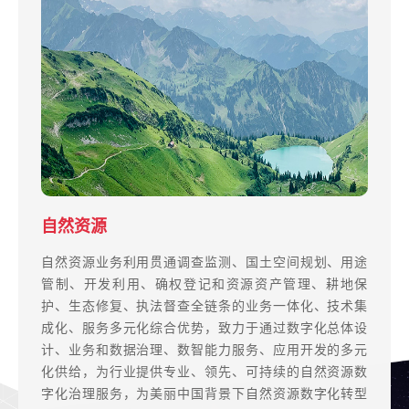
2025-10-30
丨
新闻资讯
高邮市项目通过验收
2024-01-18
丨
新闻资讯
山西省项目通过初验
2023-12-29
丨
新闻资讯
自然资源
勘测规划设计
住建
数据要素与低空
水利和气象
能源机场园区
数据治理
企业SaaS
陕西省自然资源国土空间用途管制全域监管全业
务应用项目通过初验
自然资源业务利用贯通调查监测、国土空间规划、用途
勘测规划设计业务聚焦国土空间总体规划、控制性详细
在数字住建以及住房和城乡建设事业高质量发展的政策
大数据业务板块面向全国数据局/数据集团客户，提供空
水利气象业务线解决方案长期聚焦水利、气象等业务领
面向能源、民航、园区等新基建运营企业，进一步以空
时空数据治理解决方案深度聚焦自然资源、数据局、住
企业SaaS，面向家电、快消、金融等商业客户，以互联
2023-12-25
丨
新闻资讯
管制、开发利用、确权登记和资源资产管理、耕地保
规划、村庄规划、耕地保护、生态修复、土地利用、权
需求下，超图住建业务面向住房管理、城乡建设、城市
间能力底座打造与一站式空间数据治理共享、数据要素
域，依托空间智能技术、大数据技术、人工智能技术赋
间智能技术为核心，以政府数据、互联网数据以及商业
建、水气、气象、园区、能源等行业，提供覆盖“全生
网SaaS、PaaS、DaaS等模式，提供灵活便捷的商业数
护、生态修复、执法督查全链条的业务一体化、技术集
益调查、建设用地报批、调查监测、确权登记、国土测
管理、综合管理等业务提供先进的空间智能解决方案与
交易、应用场景运营服务。基于其自身多年空间智能技
能行业应用；基于数据中台模式全面汇聚各行各业相关
数据多源融合为突破，构建起领先的企业时空智能底
命周期、全要素、全流程、全信创”的数据要素化治理
智化在线地图应用，以及定制解决方案，通过10年创新
成化、服务多元化综合优势，致力于通过数字化总体设
绘、水资源调查、林草湿调查监测等领域。拥有甲级测
服务。现已孵化数字房管、房地产大数据监测平台、住
术储备与全栈式带“货”（数据/场景/超市/设计）入场能
数据，建立行业二三维一体化数据底座；融合行业专业
座，全面深入场景化创新应用。通过与园区、机场、油
与服务能力，全面赋能行业数字化转型，增强数据可用
发展成长为企业地图服务领导品牌。
智慧合肥时空大数据平台项目通过初验
计、业务和数据治理、数智能力服务、应用开发的多元
绘、甲级土地规划、乙级林业调查规划设计等多项资
房保障一体化信息平台等数字住房系列服务；以及CIM
力，化解数据要素市场化配置改革的供给侧数据质量不
模型和智能模型，构建智能化应用，辅助智慧化决策，
田、管网等行业客户的长期合作与联合创新，形成了涵
性，深化数据洞察，释放数据价值。
2023-12-23
丨
新闻资讯
化供给，为行业提供专业、领先、可持续的自然资源数
质，致力于打造“顾问式+保姆式”的服务新模式。
平台、CIM+应用、城市体检评估信息平台等数字工程
高、需求测市场需求不旺、供需对接渠道不畅和体制、
为行业主管部门提供国内领先的水利气象行业空间智能
盖选线选址、孪生仿真、协同运行等应用的系列高价值
查看更多
字化治理服务，为美丽中国背景下自然资源数字化转型
及数字城市系列服务，通过信息资源整合，着力增强新
机制保障不到位等难题，推动全域信息化统筹发展和数
解决方案，实现各行业治理管理活动、各类灾害防治等
解决方案。
查看更多