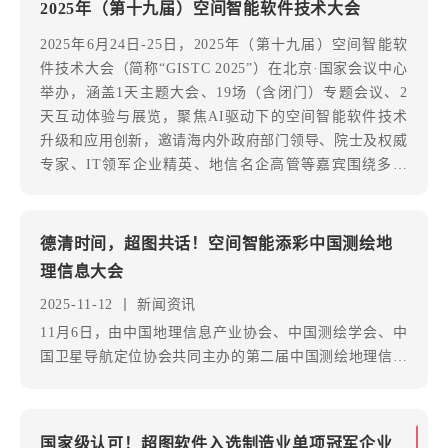
2025年（第十九届）空间智能软件技术大会
​2025年6月24日-25日，2025年（第十九届）空间智能软
件技术大会（简称“GISTC 2025”）在北京·国家会议中心
举办，涵盖1天主题大会、19场（含闭门）专题会议、2
天互动体验与展览，聚焦AI驱动下的空间智能软件技术
升级和应用创新，邀请海内外政府部门领导、院士及权威
专家、IT领军企业精英、地信名企高管等嘉宾围绕多个
议题开展深度研讨。
德清时间，超图共话！空间智能添彩中国测绘地
理信息大会
2025-11-12
丨
新闻资讯
11月6日，由中国地理信息产业协会、中国测绘学会、中
国卫星导航定位协会共同主办的第二届中国测绘地理信息
大会在浙江德清召开。 本次大会以“科技融智创新，产业
新质发展，北斗服务全球”为主题，从开幕式领导致辞，
到院士专家特邀报告，再到技术应用博览会，无不体现高
国家级认可！超图软件入选制造业单项冠军企业