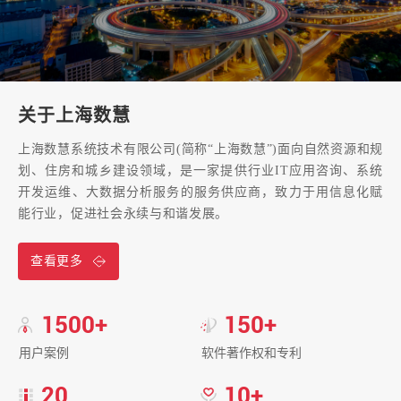
2023-12-08
丨
新闻资讯
济南市土地资源全生命周期管理及规划审批增速
提效技术服务项目通过验收
关于上海数慧
2023-12-08
丨
新闻资讯
上海数慧系统技术有限公司(简称“上海数慧”)面向自然资源和规
广州市项目通过中期评审
划、住房和城乡建设领域，是一家提供行业IT应用咨询、系统
开发运维、大数据分析服务的服务供应商，致力于用信息化赋
2023-12-08
丨
新闻资讯
能行业，促进社会永续与和谐发展。
济南市项目通过验收
查看更多
2023-12-08
丨
新闻资讯
1500+
150+
“竹林碳汇数智应用项目迭代升级”项目通过验收
2023-12-07
丨
新闻资讯
用户案例
软件著作权和专利
20
10+
金华市国土空间规划“一张图”实施监督信息系统