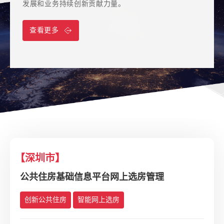
呼和浩特市项目通过终验
发展和业务持续创新贡献力量。
一代信息技术与住房城乡建设行业的深度融合，助力数
据要素协同优化、复用增效、融合创新，助力高质量发
业务。
查看更多
字住建迈向新台阶。
展。
2023-12-22
查看更多
丨
新闻资讯
查看更多
查看更多
查看更多
查看更多
杭州市项目通过验收
2023-12-19
丨
新闻资讯
广州市国土空间基础信息平台2023年升级改造项
目通过初验
2023-12-18
丨
新闻资讯
唐山市海港经济开发区国土空间规划“一张图”建
【江苏省】
设项目通过验收
省-市-县联动、管-用-策融合，服务江苏省国土
2023-12-18
丨
新闻资讯
空间规划全过程
“国土空间生态修复应用场景”项目协同模块研发
审定入库
数字审查
协作服务项目通过验收