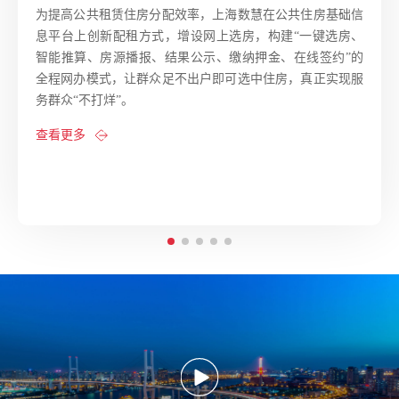
2023-12-15
丨
新闻资讯
以江苏省自然资源大数据平台为基础，第三次全省国土调查
成果为依据，整合国土空间规划编制所需的各类空间关联数
江苏省国土空间规划“一张图”实施监督信息系统
据，江苏省自然资源厅统筹建设省-市-县联动的国土空间规
通过验收
划“一张图”实施监督信息系统，打造覆盖全省国土空间规划
编制、审批、实施、监测、评估、预警全过程的信息化应
2023-12-15
丨
新闻资讯
用。
伊犁州直国土空间基础信息平台和国土空间规划
查看更多
“一张图”实施监督信息系统项目通过终验
2023-12-08
丨
新闻资讯
济南市自然资源和规划局项目策划协同和业务对
接技术服务项目通过验收
2023-12-08
丨
新闻资讯
自然资源电子证照管理的技术服务项目通过验收