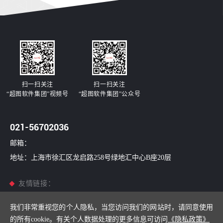
扫一扫关注
扫一扫关注
“超图软件集团”视频号
“超图软件集团”公众号
021-56702036
邮箱：
地址：上海市徐汇区龙启路258号绿地汇中心B座20层
友情链接：
超图软件
/
超图世安
/
超图国信
/
南康科技
我们非常重视您的个人隐私，当您访问我们的网站时，请同意使用
的所有cookie。有关个人数据处理的更多信息可访问
《隐私政策》
Copyright © 2001-2026 上海超图数慧技术有限公司All Rights Reserved