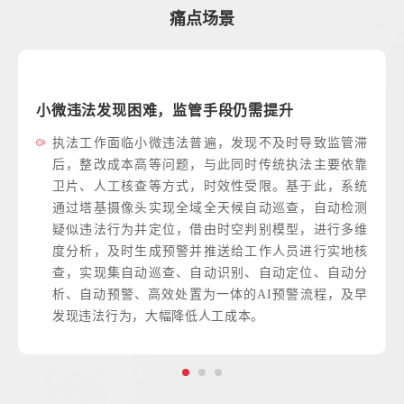
痛点场景
段仍需提升
违法处置工作量大，智能化程
，发现不及时导致监管滞
自然资源违法行为的发现、核
此同时传统执法主要依靠
人工处理，工作任务繁重，工
效性受限。基于此，系统
平亟需提高。基于此，系统汇
天候自动巡查，自动检测
索，打通执法关联业务系统，
时空判别模型，进行多维
获取与智能分析，辅助进行合
送给工作人员进行实地核
源法规库，可根据违法主体、
识别、自动定位、自动分
智能匹配相应条款，简化工作
一体的AI预警流程，及早
构建“查违有据、定违有度”的
工成本。