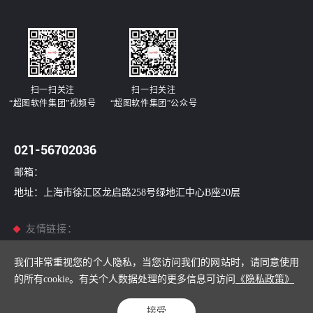
扫一扫关注
扫一扫关注
“超图软件集团”视频号
“超图软件集团”公众号
021-56702036
邮箱：
地址：上海市徐汇区龙启路258号绿地汇中心B座20层
友情链接：
超图软件
/
超图世安
/
超图国信
/
南康科技
我们非常重视您的个人隐私，当您访问我们的网站时，请同意使用
的所有cookie。有关个人数据处理的更多信息可访问
《隐私政策》
Copyright © 2001-2026 上海超图数慧技术有限公司All Rights Reserved
沪ICP备14017532号-1
Powered by Yongsy
站长统计
接受