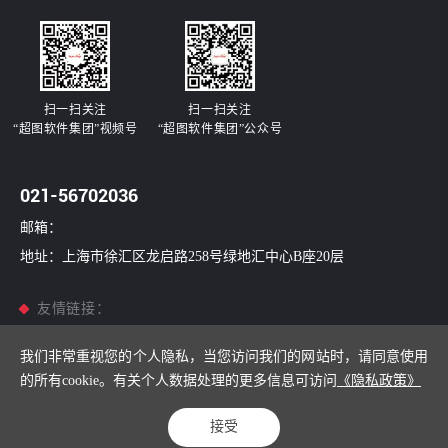
扫一扫关注
扫一扫关注
“超图软件集团”视频号
“超图软件集团”公众号
021-56702036
邮箱：
地址：上海市徐汇区龙启路258号绿地汇中心B座20层
友情链接：
超图软件
/
超图世安
/
超图国信
/
南康科技
我们非常重视您的个人隐私，当您访问我们的网站时，请同意使用
的所有cookie。有关个人数据处理的更多信息可访问
《隐私政策》
Copyright © 2001-2026 上海超图数慧技术有限公司All Rights Reserved
沪ICP备14017532号-1
Powered by Yongsy
接受
网站地图
隐私政策