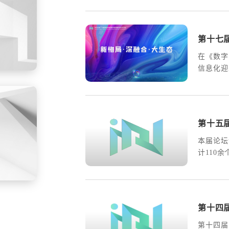
与展览，
新，邀请
业精英、
第十七
在《数字
信息化迎
技术的融
间治理现
如故！以
自然资源
第十五
办。
本届论坛
计110
人，不少
第十四
第十四届