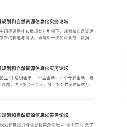
聚焦AI驱动下的空间智能软件技术升级和应用创
海内外政府部门领导、院士及权威专家、IT领军企
地信名企高管等嘉宾围绕多个议题开展深度研讨。
届规划和自然资源信息化实务论坛
中国建设整体布局规划》引领下，规划和自然资源
来新的机遇与挑战，亟需进一步加深业务、数据、
合，打造开放、健康、安全的数字生态，为国土空
代化注入澎湃动能。久别听风春申浦，诚盼友贤依
“新格局·深融合·大生态”为主题，第十七届规划和
信息化实务论坛将于2023年5月24—26日在上海举
届规划和自然资源信息化实务论坛
设立1个培训会场、1个主会场、13个专题会场，累
余个议题，线下参会千余人，线上参会并发峰值达万余
单位组织集体观看线上直播。
届规划和自然资源信息化实务论坛
规划和自然资源信息化实务论坛以“国土空间 数字