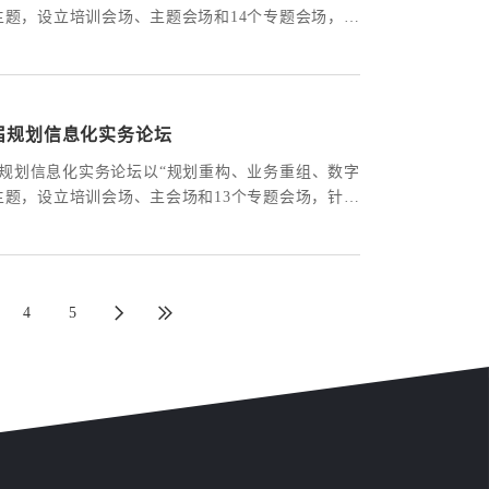
主题，设立培训会场、主题会场和14个专题会场，线
端共研、多元思想自由碰撞，给行业同仁联袂奉献
土空间治理、自然资源一体化与数字化转型的知识
疫情影响本届论坛规模有限，线下有1000多位嘉宾
参会，不少单位组织集体观看线上直播，共有4万余
届规划信息化实务论坛
会，各个直播渠道累计访问量累计超过60万人次。
规划信息化实务论坛以“规划重构、业务重组、数字
主题，设立培训会场、主会场和13个专题会场，针对
转型面临的现实性问题展开交流探讨。本届论坛干
行业各领域专家们联袂奉献了超过120场精彩报告，
国各地约3600位嘉宾参会。
4
5