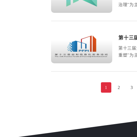
治理”为
上线下云
了一场国
大餐。受
亲临现场
第十三
人线上参
第十三届
重塑”为
规划行业
货满满，
有来自全
1
2
3