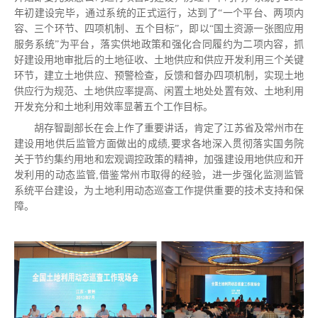
年初建设完毕，通过系统的正式运行，达到了“一个平台、两项内
容、三个环节、四项机制、五个目标”，即以“国土资源一张图应用
服务系统”为平台，落实供地政策和强化合同履约为二项内容，抓
好建设用地审批后的土地征收、土地供应和供应开发利用三个关键
环节，建立土地供应、预警检查，反馈和督办四项机制，实现土地
供应行为规范、土地供应率提高、闲置土地处处置有效、土地利用
开发充分和土地利用效率显著五个工作目标。
胡存智副部长在会上作了重要讲话，肯定了江苏省及常州市在
建设用地供后监管方面做出的成绩,要求各地深入贯彻落实国务院
关于节约集约用地和宏观调控政策的精神，加强建设用地供应和开
发利用的动态监管,借鉴常州市取得的经验，进一步强化监测监管
系统平台建设，为土地利用动态巡查工作提供重要的技术支持和保
障。