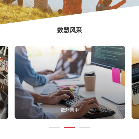
数慧风采
数外慧中