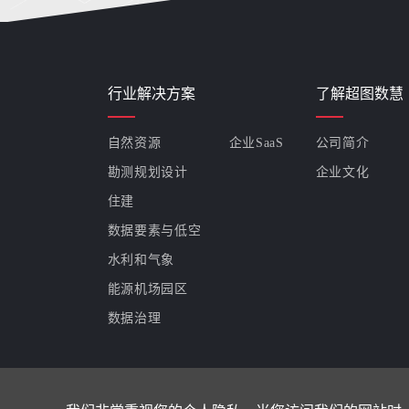
行业解决方案
了解超图数慧
自然资源
企业SaaS
公司简介
勘测规划设计
企业文化
住建
数据要素与低空
水利和气象
能源机场园区
数据治理
友情链接：
超图软件
/
超图世安
/
超图国信
/
南