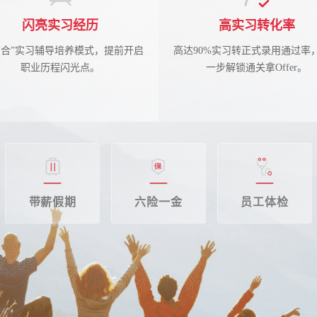
闪亮实习经历
高实习转化率
结合”实习辅导培养模式，提前开启
高达90%实习转正式录用通过率
职业历程闪光点。
一步解锁通关拿Offer。
带薪假期
六险一金
员工体检