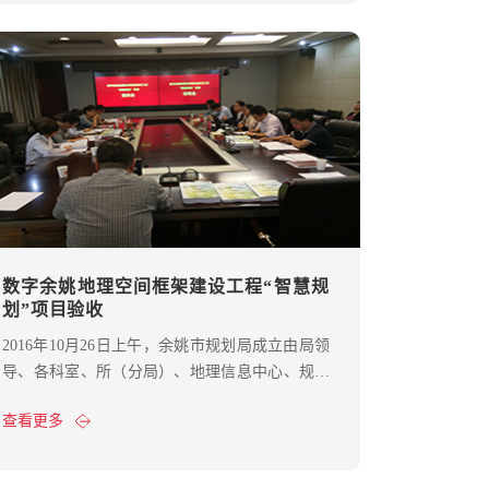
了系统演示。
数字余姚地理空间框架建设工程“智慧规
划”项目验收
2016年10月26日上午，余姚市规划局成立由局领
导、各科室、所（分局）、地理信息中心、规划
测绘设计院组成的 “数字余姚地理空间框架建设
查看更多
工程‘智慧规划’”项目验收工作组，并由毛金坤副
局长主持召开了系统验收会，各科室、所（分
局）、地理信息中心、规划测绘设计院参加会