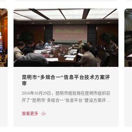
昆明市“多规合一”信息平台技术方案评
审
2016年10月29日，昆明市规划局在昆明市组织召
开了“昆明市‘多规合一’信息平台”建设方案评审
会，专家组听取了我司项目组的汇报，查阅资料
查看更多
和原型系统演示之后，就技术方案进行了提问，
项目组作出了细致的解答。通过了专家组的评
审。专家一致认为，现阶段工作成果符合合同要