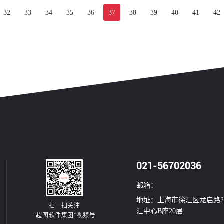
求，技术方案指导思想明确、技术路线清晰，满
32
33
34
35
36
37
38
39
40
41
42
足昆明市“多规合一”工作方案要求，同意通过专
家评审。
021-56702036
邮箱：
地址：上海市徐汇区龙启路2
扫一扫关注
汇中心B座20层
“超图软件集团”视频号