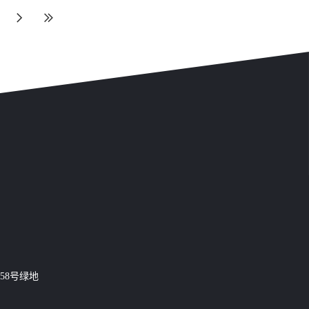
议。与会人员听取了技术支持单位上海数慧系统
技术有限公司的项目成果汇报，审阅项目文档，
经过质询和讨论，认为项目符合建设要求，达到
验收标准，在与会人员热烈掌声中一致通过验
收！
58号绿地