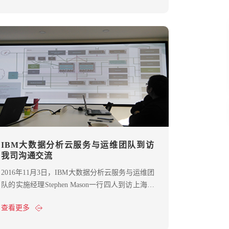
者以及上海数慧的部分员工参加了本次大会。大
会采用专题汇报和主题讨论相结合的形式，与会
专家围绕“互联网＋政务服务＋空间规划体系”的
主题对规划信息化的焦点问题进行了探讨，对行
业前沿技术实践、工作范式的创新进行了分享。
IBM大数据分析云服务与运维团队到访
我司沟通交流
2016年11月3日，IBM大数据分析云服务与运维团
队的实施经理Stephen Mason一行四人到访上海数
慧，交流大数据分析云服务与运维相关问题。
查看更多
Stephen介绍了IBM在BlueMix平台上最新开发的
云端工作流产品——Box Relay的版本特性，并做