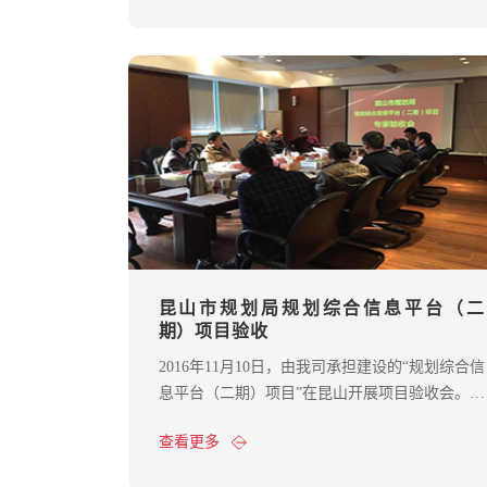
切相关的《智慧城市多规融合规划设计导则》
（20161921-T-469）被列入其中，获国家批准立
项。
昆山市规划局规划综合信息平台（二
期）项目验收
2016年11月10日，由我司承担建设的“规划综合信
息平台（二期）项目”在昆山开展项目验收会。专
家组听取了项目成果汇报和演示，审阅了项目相
查看更多
关资料，经过质询和讨论，一致认为项目符合建
设要求，达到验收标准，同意通过验收。